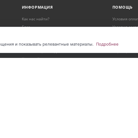
ИНФОРМАЦИЯ
ПОМОЩЬ
Как нас найти?
Условия опла
Блог
Условия дост
Реквизиты
Гарантия на 
Наши проекты
Персональны
сещения и показывать релевантные материалы.
Подробнее
Видеообзоры оборудования
Партнерство
Карта сайта
нии сайта
|
Соглашение на обработку ПДн метрическими программами
|
С