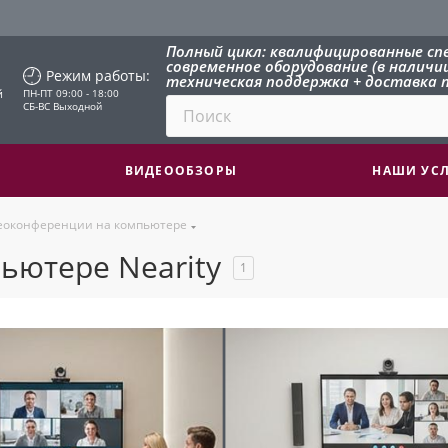
Полный цикл: квалифицированные сп
современное оборудование (в наличии 
Режим работы:
техническая поддержка + доставка п
й
ПН-ПТ 09:00 - 18:00
СБ-ВС Выходной
ВИДЕООБЗОРЫ
НАШИ УС
еоконференции на компьютере
ьютере Nearity
1