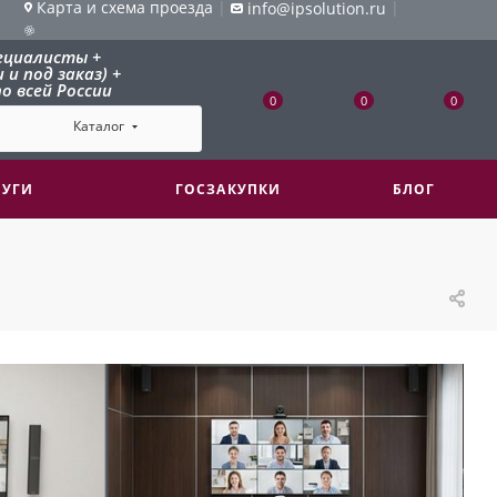
Карта и схема проезда
|
|
info@ipsolution.ru
ециалисты +
и под заказ) +
о всей России
0
0
0
Каталог
ЛУГИ
ГОСЗАКУПКИ
БЛОГ