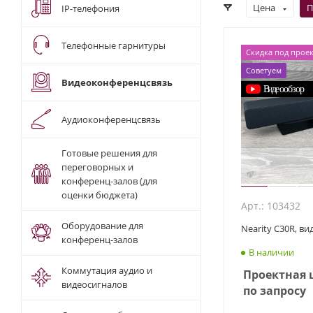
Цена
П
IP-телефония
Телефонные гарнитуры
Скидка под проек
Советуем
Видеоконференцсвязь
Аудиоконференцсвязь
Готовые решения для
переговорных и
конференц-залов (для
оценки бюджета)
Арт.: 103432
Оборудование для
Nearity C30R, в
конференц-залов
В наличии
Коммутация аудио и
Проектная 
видеосигналов
по запросу