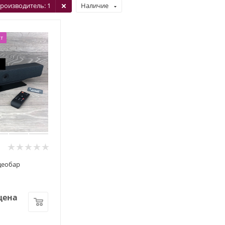
роизводитель
: 1
Наличие
т
идеобар
цена