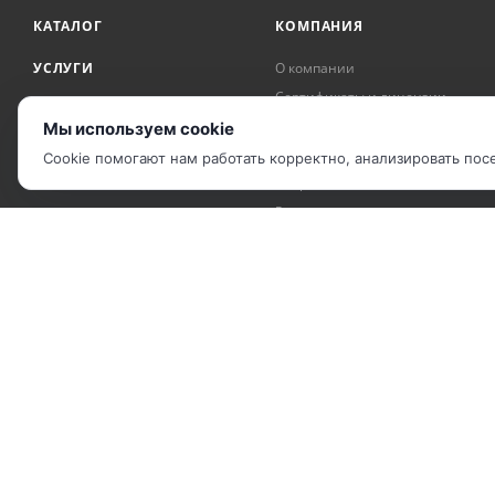
КАТАЛОГ
КОМПАНИЯ
УСЛУГИ
О компании
Сертификаты и лицензии
АКЦИИ
Награды и достижения
Мы используем cookie
БРЕНДЫ
Рекомендательные письма
Cookie помогают нам работать корректно, анализировать по
Вопрос-ответ
Реквизиты
2010 - 2026 © Компания "IP Решения".
Карта сайта
|
Политика обработки ПДн
|
Соглашение об использова