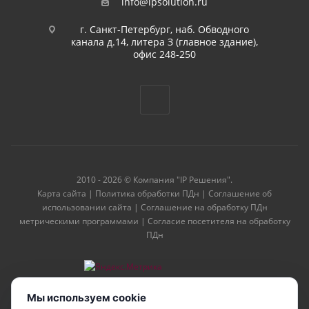
info@ipsolution.ru
г. Санкт-Петербург, наб. Обводного
канала д.14, литера З (главное здание),
офис 248-250
2010 - 2026 © Компания "IP Решения".
Карта сайта
|
Политика обработки ПДн
|
Соглашение об
использовании сайта
|
Соглашение на обработку ПДн
метрическими программами
|
Согласие посетителя на обработку
ПДн
Мы используем cookie