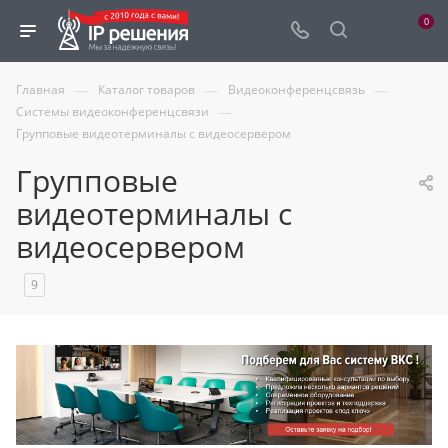
0
—
—
—
Главная
Каталог товаров
Видеоконференцсвязь
—
Системы видеоконференцсвязи
Групповые видеотерминалы с видеосервером
Групповые
видеотерминалы с
видеосервером
9