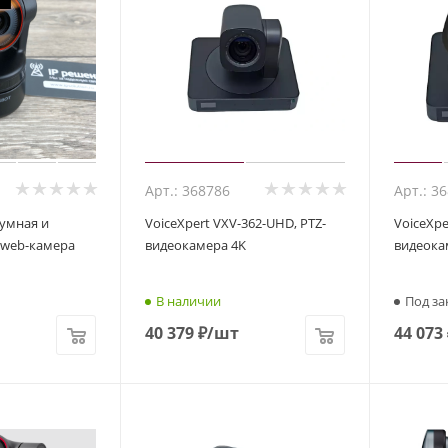
Арт.: 368786
Арт.: 3
 умная и
VoiceXpert VXV-362-UHD, PTZ-
VoiceXpe
 web-камера
видеокамера 4K
видеока
В наличии
Под за
40 379
₽
/шт
44 073