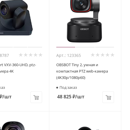
68787
Арт.: 123365
rt VXV-360-UHD, ptz-
OBSBOT Tiny 2, умная и
мера 4K
компактная PTZ web-камера
(4K30p/1080p60)
каз
Под заказ
₽
/шт
48 825
₽
/шт