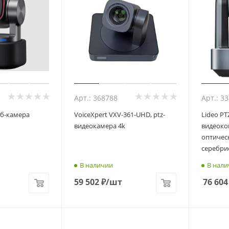
Арт.: 368788
Арт.: 3
веб-камера
VoiceXpert VXV-361-UHD, ptz-
Lideo PT
видеокамера 4k
видеоко
оптическ
серебрис
В наличии
В нали
59 502
₽
/шт
76 604