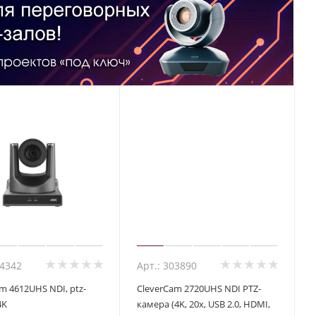
74342
Арт.: 303890
m 4612UHS NDI, ptz-
CleverCam 2720UHS NDI PTZ-
4K
камера (4K, 20x, USB 2.0, HDMI,