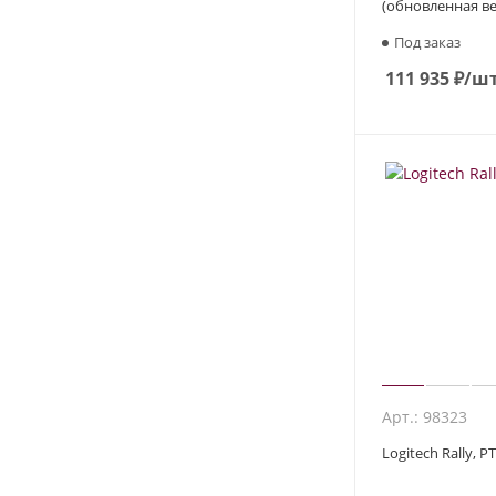
(обновленная в
Под заказ
111 935
₽
/ш
Арт.: 98323
Logitech Rally, 