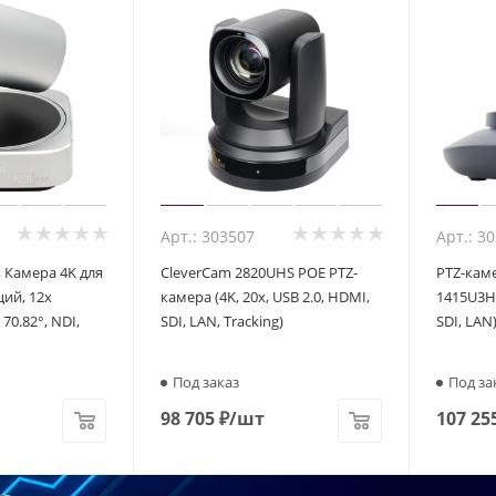
Арт.: 303507
Арт.: 3
, Камера 4K для
CleverCam 2820UHS POE PTZ-
PTZ-кам
ий, 12x
камера (4K, 20x, USB 2.0, HDMI,
1415U3HS
70.82°, NDI,
SDI, LAN, Tracking)
SDI, LAN
Под заказ
Под за
98 705
₽
/шт
107 25