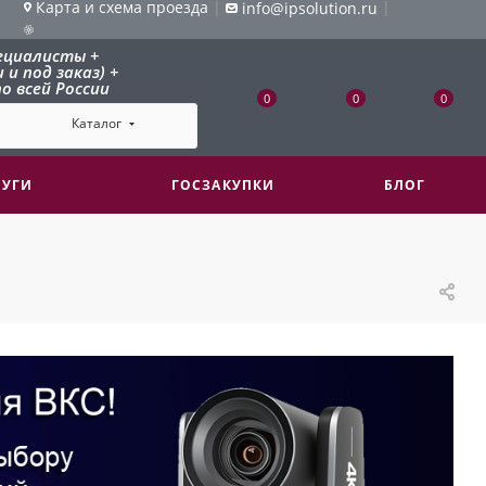
Карта и схема проезда
|
|
info@ipsolution.ru
ециалисты +
и под заказ) +
о всей России
0
0
0
Каталог
ЛУГИ
ГОСЗАКУПКИ
БЛОГ