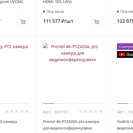
ерсия UVC84)
HDMI, SDI, LAN)
Под заказ
Под за
т
111 577
₽
/шт
122 07
Советуе
Арт.: 303107
Арт.: 1
PTZ-камера
Prestel 4K-PTZ420A, ptz-камера
Yealink 
для видеоконференцсвязи
видеока