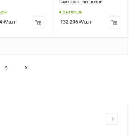
видеоконференцсвязи
чии
В наличии
4
₽
/шт
132 206
₽
/шт
5