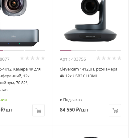
38077
Арт.: 403756
Z-4K12, Камера 4K для
Clevercam 1412UH, ptz-камера
нференций, 12x
4K 12x USB2.0 HDMI
ий зум, 70.82°,
тая,
чии
Под заказ
₽
/шт
84 550
₽
/шт