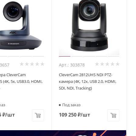
03657
Арт.: 303878
ера CleverCam
CleverCam 2812UHS NDI PTZ-
 (4K, 5x, USB3.0, HDMI,
камера (4K, 12x, USB 2.0, HDMI,
)
SDI, NDI, Tracking)
каз
Под заказ
5
₽
/шт
109 250
₽
/шт