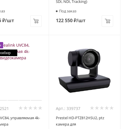
SDI, NDI, Tracking)
каз
Под заказ
5
₽
/шт
122 550
₽
/шт
м
02521
Арт.: 339737
UVC84, управляемая 4k-
Prestel HD-PTZ812HSU2, ptz
мера
камера для