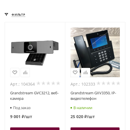
ФИЛЬТР
Арт.: 104364
Арт.: 102333
Grandstream GVC3212, веб-
Grandstream GXV3350, IP-
камера
видеотелефон
Под заказ
В наличии
9 001
₽
/шт
25 020
₽
/шт