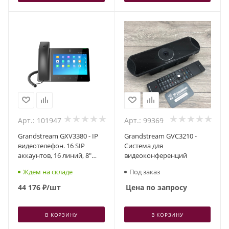
Арт.: 101947
Арт.: 99369
Grandstream GXV3380 - IP
Grandstream GVC3210 -
видеотелефон. 16 SIP
Система для
аккаунтов, 16 линий, 8"
видеоконференций
(1280×800) мультитач
Ждем на складе
Под заказ
экран, PoE, (1GbE)Gigabit
Ethernet, Wi-Fi, Bluetooth
44 176
₽
/шт
Цена по запросу
В КОРЗИНУ
В КОРЗИНУ