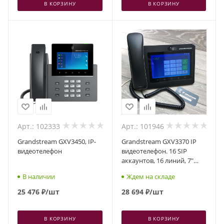
В КОРЗИНУ
В КОРЗИНУ
Арт.: 102333
Арт.: 101946
Grandstream GXV3450, IP-
Grandstream GXV3370 IP
видеотелефон
видеотелефон. 16 SIP
аккаунтов, 16 линий, 7"
(1024×600) мультитач
В наличии
Ждем на складе
экран, PoE, (1GbE)Gigabit
Ethernet, Wi-Fi, Bluetooth
25 476
₽
/шт
28 694
₽
/шт
В КОРЗИНУ
В КОРЗИНУ