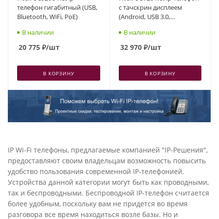
телефон гигабитный (USB,
с тачскрин дисплеем
Bluetooth, WiFi, PoE)
(Android, USB 3.0,
Bluetooth, WiFi, USB камера
В наличии
В наличии
опционально, PoE)
20 775
₽
/шт
32 970
₽
/шт
В КОРЗИНУ
В КОРЗИНУ
IP Wi-Fi телефоны, предлагаемые компанией "IP-Решения",
предоставляют своим владельцам возможность повысить
удобство пользования современной IP-телефонией.
Устройства данной категории могут быть как проводными,
так и беспроводными. Беспроводной IP-телефон считается
более удобным, поскольку вам не придется во время
разговора все время находиться возле базы. Но и