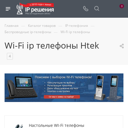
0
—
—
—
Главная
Каталог товаров
IP-телефония
—
Беспроводные ip-телефоны
Wi-Fi ip телефоны
Wi-Fi ip телефоны Htek
4
Настольные WI-Fi телефоны