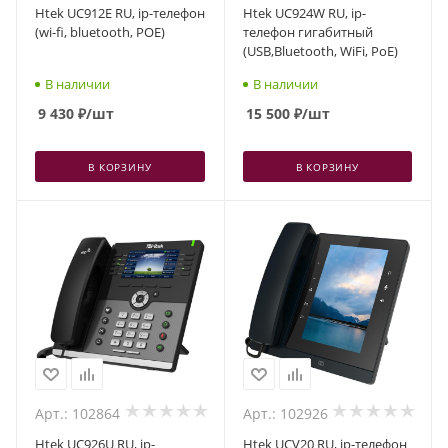
Htek UC912E RU, ip-телефон
Htek UC924W RU, ip-
(wi-fi, bluetooth, POE)
телефон гигабитный
(USB,Bluetooth, WiFi, PoE)
В наличии
В наличии
9 430
₽
/шт
15 500
₽
/шт
В КОРЗИНУ
В КОРЗИНУ
Арт.: 102864
Арт.: 102926
Htek UC926U RU, ip-
Htek UCV20 RU, ip-телефон