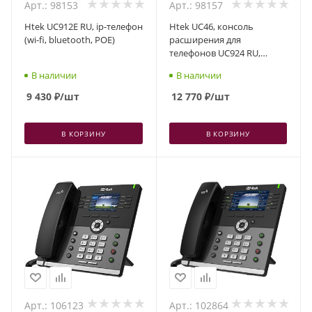
Арт.: 98153
Арт.: 98157
Htek UC912E RU, ip-телефон
Htek UC46, консоль
(wi-fi, bluetooth, POE)
расширения для
телефонов UC924 RU,
UC924E RU, UC926RU,
В наличии
В наличии
UC926E RU
9 430
₽
/шт
12 770
₽
/шт
В КОРЗИНУ
В КОРЗИНУ
Арт.: 106123
Арт.: 102864