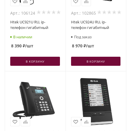
Арт.: 106124
Арт.: 102865
Htek UC921U RU, ip-
Htek UC924U RU, ip-
телефон гигабитный
телефон гигабитный
В наличии
Под заказ
8 390
₽
/шт
8 970
₽
/шт
В КОРЗИНУ
В КОРЗИНУ