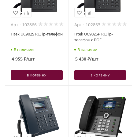
Арт.: 102866
Арт.: 102863
Htek UC902S RU, ip-телефон
Htek UC902SP RU, ip-
телефон с POE
В наличии
В наличии
4 955
₽
/шт
5 430
₽
/шт
В КОРЗИНУ
В КОРЗИНУ