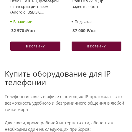
Htek UCV20 RU, ip-телефон
Htek UCV22 RU, ip
с тачскрин дисплеем
видеотелефон
(Android, USB 3.0,
Bluetooth, WiFi, USB камера
В наличии
Под заказ
опционально, PoE)
32 970
₽
/шт
37 000
₽
/шт
В КОРЗИНУ
В КОРЗИНУ
Купить оборудование для IP
телефонии
Телефонная связь в офисе с помощью IP-протокола – это
возможность удобного и безграничного общения в любой
точке мира
Для связи, кроме рабочей интернет-сети, абонентам
необходим один из следующих приборов: