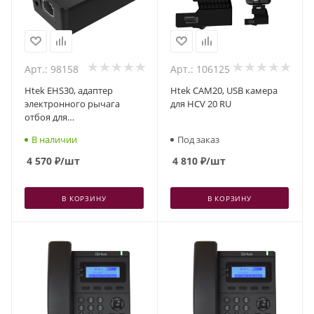
Арт.: 98158
Арт.: 106125
Htek EHS30, адаптер
Htek CAM20, USB камера
электронного рычага
для HCV 20 RU
отбоя для
профессиональных
В наличии
Под заказ
беспроводных гарнитур
4 570
₽
/шт
4 810
₽
/шт
В КОРЗИНУ
В КОРЗИНУ