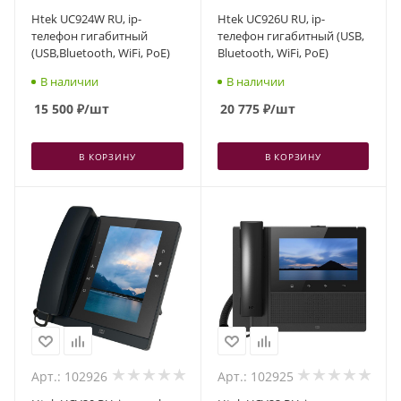
Htek UC924W RU, ip-
Htek UC926U RU, ip-
телефон гигабитный
телефон гигабитный (USB,
(USB,Bluetooth, WiFi, PoE)
Bluetooth, WiFi, PoE)
В наличии
В наличии
15 500
₽
/шт
20 775
₽
/шт
В КОРЗИНУ
В КОРЗИНУ
Арт.: 102926
Арт.: 102925