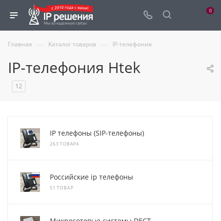
0
—
—
Главная
Каталог товаров
IP-телефония
IP-телефония Htek
12
IP телефоны (SIP-телефоны)
263 ТОВАРА
Российские ip телефоны
51 ТОВАР
Микросотовые системы DECT