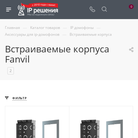
0
—
—
—
Главная
Каталог товаров
IP домофоны
—
Аксессуары для ip-домофонов
Встраиваемые корпуса
Встраиваемые корпуса
Fanvil
2
ФИЛЬТР