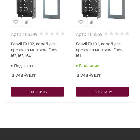
Арт.: 106399
Арт.: 105569
Fanvil EX102, короб для
Fanvil EX101, короб для
врезного монтажа Fanvil
врезного монтажа Fanvil
i62, i63, i64
i61
Под заказ
В наличии
3 743
₽
/шт
3 743
₽
/шт
В КОРЗИНУ
В КОРЗИНУ