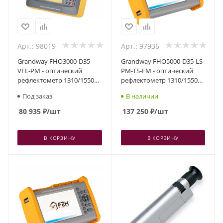
Арт.: 98019
Арт.: 97936
Grandway FHO3000-D35-
Grandway FHO5000-D35-LS-
VFL-PM - оптический
PM-TS-FM - оптический
рефлектометр 1310/1550
рефлектометр 1310/1550
нм, 35/33 дБ, VFL, PM, TS
нм, 35/33 дБ, VFL, PM, TS,
Под заказ
В наличии
LS, FM
80 935
₽
/шт
137 250
₽
/шт
В КОРЗИНУ
В КОРЗИНУ