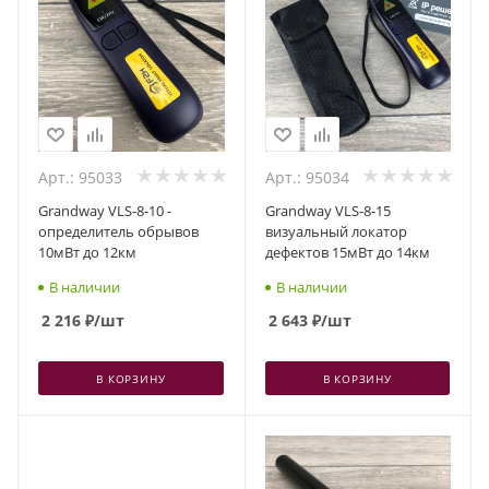
Арт.: 95033
Арт.: 95034
Grandway VLS-8-10 -
Grandway VLS-8-15
определитель обрывов
визуальный локатор
10мВт до 12км
дефектов 15мВт до 14км
В наличии
В наличии
2 216
₽
/шт
2 643
₽
/шт
В КОРЗИНУ
В КОРЗИНУ