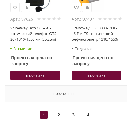
Арт.: 97626
Арт.: 97497
ShineWayTech OTS-20 -
Grandway FHO5000-T43F-
оптический телефон OTS-
LS-PM-TS - оптический
20 (1310/1550 нм, 35 дБм)
рефлектометр 1310/1550/
фильтр.1625нм,
В наличии
Под заказ
43/41/41дБ, VFL, LS, PM, TS
Проектная цена по
Проектная цена по
запросу
запросу
В КОРЗИНУ
В КОРЗИНУ
ПОКАЗАТЬ ЕЩЕ
1
2
3
4