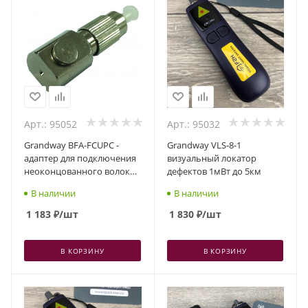
Арт.: 95052
Арт.: 95032
Grandway BFA-FCUPC -
Grandway VLS-8-1
адаптер для подключения
визуальный локатор
неоконцованного волокна
дефектов 1мВт до 5км
с FC/UPC коннектором
В наличии
В наличии
1 183
₽
/шт
1 830
₽
/шт
В КОРЗИНУ
В КОРЗИНУ