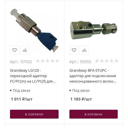
Арт.: 97502
Арт.: 95055
Grandway LG120 -
Grandway BFA-STUPC -
переходной адаптер
адаптер для подключения
FC/PC(m) на LC/PC(f) для
неоконцованного волокна
приборов Grandway
с ST/UPC коннектором
Под заказ
Под заказ
1 011
₽
/шт
1 183
₽
/шт
В КОРЗИНУ
В КОРЗИНУ