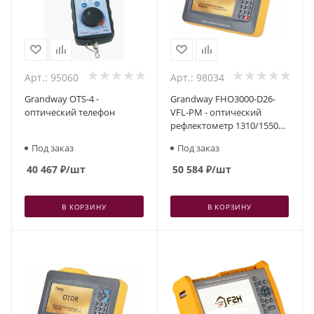
Арт.: 95060
Арт.: 98034
Grandway OTS-4 -
Grandway FHO3000-D26-
оптический телефон
VFL-PM - оптический
рефлектометр 1310/1550
нм, 26/24 дБ, сенсорный
Под заказ
Под заказ
экран,VFL, РМ
40 467
₽
/шт
50 584
₽
/шт
В КОРЗИНУ
В КОРЗИНУ