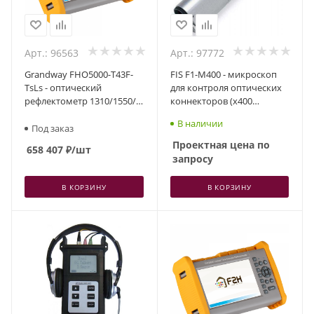
Арт.: 96563
Арт.: 97772
Grandway FHO5000-T43F-
FIS F1-M400 - микроскоп
TsLs - оптический
для контроля оптических
рефлектометр 1310/1550/
коннекторов (x400
фильтр.1625нм,
кратное увеличение)
В наличии
43/41/41дБ, VFL, TS, LS
Под заказ
Проектная цена по
658 407
₽
/шт
запросу
В КОРЗИНУ
В КОРЗИНУ