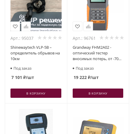
Арт.: 95037
Арт.: 96761
Shinewaytech VLP-5B –
Grandway FHM2A02 -
определитель обрывов на
оптический тестер
10км
вносимых потерь, от -70
до +10 дБм, 1310/1490/1550
Под заказ
Под заказ
нм
7 101
₽
/шт
19 222
₽
/шт
В КОРЗИНУ
В КОРЗИНУ