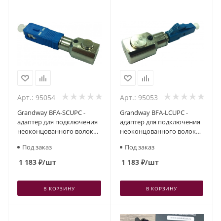
Арт.: 95054
Арт.: 95053
Grandway BFA-SCUPC -
Grandway BFA-LCUPC -
адаптер для подключения
адаптер для подключения
неоконцованного волокна
неоконцованного волокна
с SC/UPC коннектором
с LC/UPC коннектором
Под заказ
Под заказ
1 183
₽
/шт
1 183
₽
/шт
В КОРЗИНУ
В КОРЗИНУ