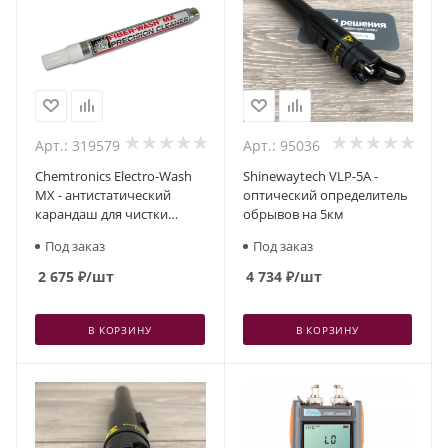
Арт.: 319579
Арт.: 95036
Chemtronics Electro-Wash
Shinewaytech VLP-5A -
MX - антистатический
оптический определитель
карандаш для чистки
обрывов на 5км
оптических интерфейсов
Под заказ
Под заказ
2 675
₽
/шт
4 734
₽
/шт
В КОРЗИНУ
В КОРЗИНУ