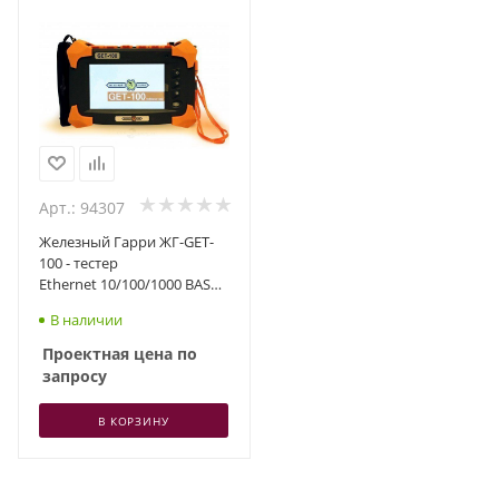
Арт.: 94307
Железный Гарри ЖГ-GET-
100 - тестер
Ethernet 10/100/1000 BASE-
T RJ-45, 1G Otp., dual port
В наличии
Проектная цена по
запросу
В КОРЗИНУ