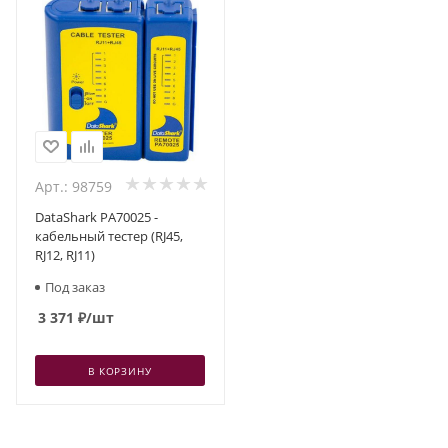
Арт.: 98759
DataShark PA70025 -
кабельный тестер (RJ45,
RJ12, RJ11)
Под заказ
3 371
₽
/шт
В КОРЗИНУ