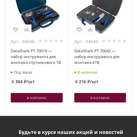
Арт.: 94648
Арт.: 94649
DataShark PT-70019 —
DataShark PT-70042 —
набор инструмента для
набор инструмента для
монтажа спутникового ТВ
монтажа КТВ
Под заказ
В наличии
5 304
₽
/шт
6 216
₽
/шт
В КОРЗИНУ
В КОРЗИНУ
Будьте в курсе наших акций и новостей