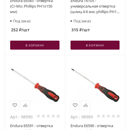
Endura E6585 - отвертка
Endura T6105 -
(Cr-Mo; Phillips PH1x150
универсальная отвертка
мм)
(шлиц 4-6 мм; phillips PH1-
PH2)
Под заказ
Под заказ
252
₽
/шт
315
₽
/шт
В КОРЗИНУ
В КОРЗИНУ
Арт.: 98990
Арт.: 98989
Endura E6591 - отвертка
Endura E6590 - отвертка