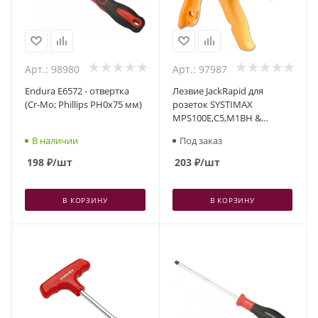
Арт.: 98980
Арт.: 97987
Endura E6572 - отвертка
Лезвие JackRapid для
(Cr-Mo; Phillips PH0x75 мм)
розеток SYSTIMAX
MPS100E,C5,M1BH &
UNIPRISE UNJ600/500/300
В наличии
Под заказ
198
₽
/шт
203
₽
/шт
В КОРЗИНУ
В КОРЗИНУ