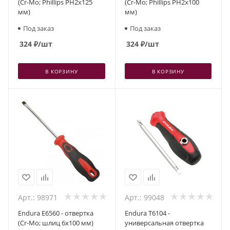
(Cr-Mo; Phillips PH2x125
(Cr-Mo; Phillips PH2x100
мм)
мм)
Под заказ
Под заказ
324
₽
/шт
324
₽
/шт
В КОРЗИНУ
В КОРЗИНУ
Арт.: 98971
Арт.: 99048
Endura E6560 - отвертка
Endura T6104 -
(Cr-Mo; шлиц 6x100 мм)
универсальная отвертка