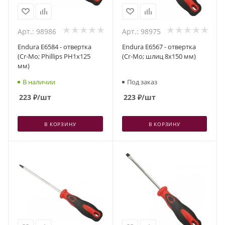
Арт.: 98986
Арт.: 98975
Endura E6584 - отвертка
Endura E6567 - отвертка
(Cr-Mo; Phillips PH1x125
(Cr-Mo; шлиц 8x150 мм)
мм)
В наличии
Под заказ
223
₽
/шт
223
₽
/шт
В КОРЗИНУ
В КОРЗИНУ