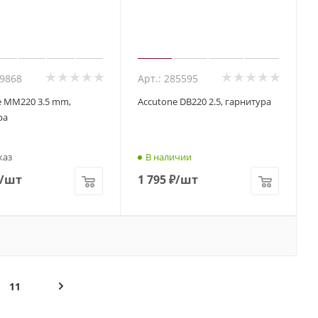
09868
Арт.: 285595
e MM220 3.5 mm,
Accutone DB220 2.5, гарнитура
ра
каз
В наличии
/шт
1 795
₽
/шт
11