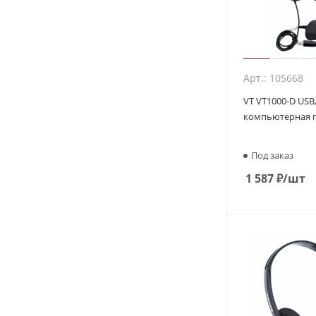
Арт.: 105668
VT VT1000-D USB
компьютерная 
Под заказ
1 587
₽
/шт