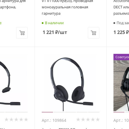
 Гарнитура для
VT VT1000 RJ9(03), проводная
Accutone
мартфона,
моноауральная головная
DECT или
гарнитура
разъемо
е
В наличии
Под за
1 221
₽
/шт
1 225
₽
Советуе
Арт.: 109864
Арт.: 1