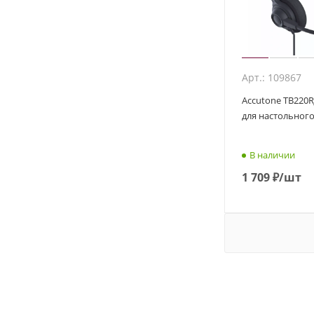
Арт.: 109867
Accutone TB220R
для настольног
В наличии
1 709
₽
/шт