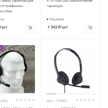
 DB800, гарнитура для
VT VT1000 USB, компьютерная
 IP телефонов с
гарнитура
м 2,5мм
каз
Под заказ
/шт
1 343
₽
/шт
м
02360
Арт.: 109869