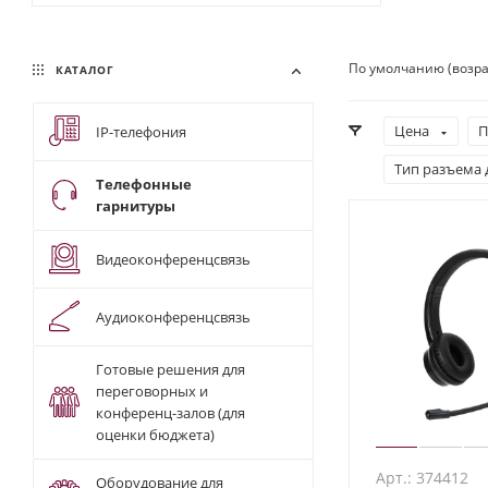
По умолчанию (возр
КАТАЛОГ
Цена
П
IP-телефония
Тип разъема 
Телефонные
гарнитуры
Видеоконференцсвязь
Аудиоконференцсвязь
Готовые решения для
переговорных и
конференц-залов (для
оценки бюджета)
Арт.: 374412
Оборудование для