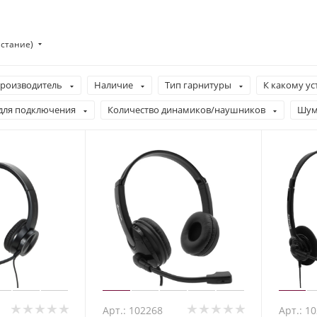
астание)
роизводитель
Наличие
Тип гарнитуры
К какому ус
для подключения
Количество динамиков/наушников
Шум
Арт.: 102268
Арт.: 1