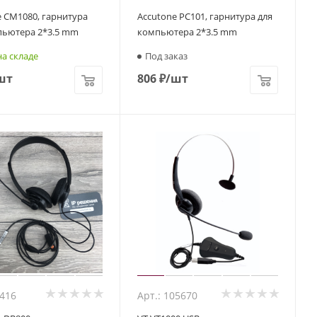
e CM1080, гарнитура
Accutone PC101, гарнитура для
пьютера 2*3.5 mm
компьютера 2*3.5 mm
а складе
Под заказ
шт
806
₽
/шт
9416
Арт.: 105670