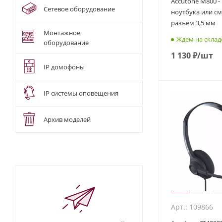
Accutone M800 -
Сетевое оборудование
ноутбука или с
разъем 3,5 мм
Монтажное
Ждем на склад
оборудование
1 130
₽
/шт
IP домофоны
IP системы оповещения
Архив моделей
Арт.: 109866