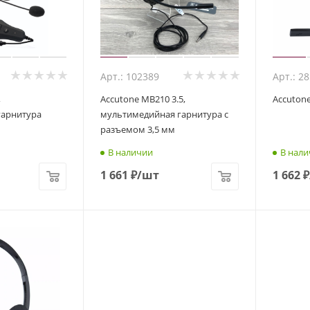
Арт.: 102389
Арт.: 2
,
Accutone MB210 3.5,
Accutone
гарнитура
мультимедийная гарнитура с
разъемом 3,5 мм
В наличии
В нали
1 661
₽
/шт
1 662
₽