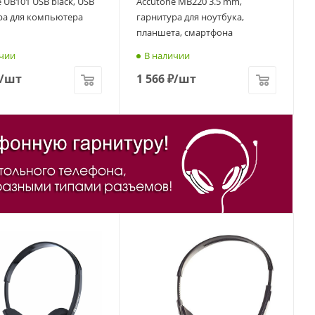
 UB101 USB black, USB
Accutone MB220 3.5 mm,
ра для компьютера
гарнитура для ноутбука,
планшета, смартфона
чии
В наличии
/шт
1 566
₽
/шт