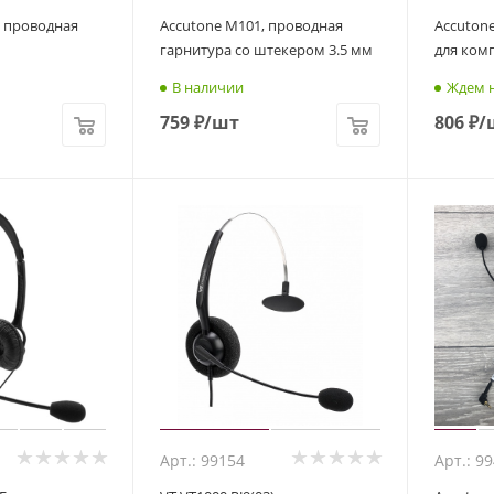
, проводная
Accutone M101, проводная
Accuton
гарнитура со штекером 3.5 мм
для ком
В наличии
Ждем н
759
₽
/шт
806
₽
/
Арт.: 99154
Арт.: 9