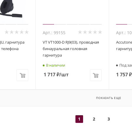
Арт.: 99155
Арт.: 1
JU, гарнитура
VT VT1000-D RJ9(03), проводная
Accuton
о телефона
бинауральная головная
гарниту
гарнитура
В наличии
Под за
1 717
₽
/шт
1 757
₽
ПОКАЗАТЬ ЕЩЕ
1
2
3