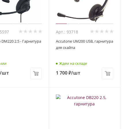
85597
Арт.: 93718
 DM220 2.5 - Гарнитура
Accutone UM200 USB, гарнитура
для скайпа
чии
Ждем на складе
/шт
1 700
₽
/шт