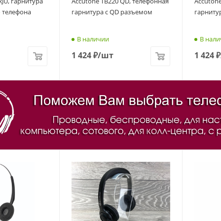
JU, гарнитура
Accutone TB220 QD, телефонная
Accutone
о телефона
гарнитура с QD разъемом
гарниту
В наличии
В нали
1 424
₽
/шт
1 424
₽