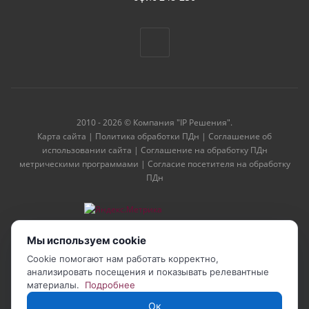
2010 - 2026 © Компания "IP Решения".
Карта сайта
|
Политика обработки ПДн
|
Соглашение об
использовании сайта
|
Соглашение на обработку ПДн
метрическими программами
|
Согласие посетителя на обработку
ПДн
Мы используем cookie
Cookie помогают нам работать корректно,
анализировать посещения и показывать релевантные
материалы.
Подробнее
Ок