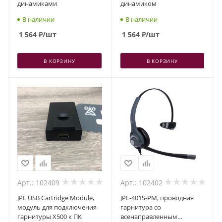
динамиками
динамиком
В наличии
В наличии
1 564
₽
/шт
1 564
₽
/шт
В КОРЗИНУ
В КОРЗИНУ
Арт.: 102409
Арт.: 102402
JPL USB Cartridge Module,
JPL-401S-PM, проводная
модуль для подключения
гарнитура со
гарнитуры X500 к ПК
всенаправленным