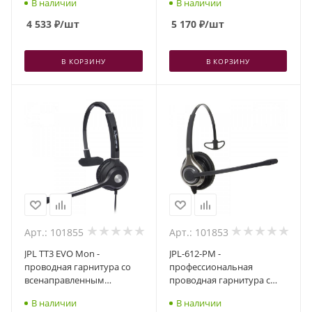
В наличии
В наличии
разъем QD, два динамика
4 533
₽
/шт
5 170
₽
/шт
В КОРЗИНУ
В КОРЗИНУ
Арт.: 101855
Арт.: 101853
JPL TT3 EVO Mon -
JPL-612-PM -
проводная гарнитура со
профессиональная
всенаправленным
проводная гарнитура с
шумоподавлением,
шумоподавлением и
В наличии
В наличии
разъем QD, один динамик
акустической защитой,