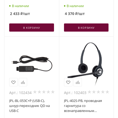
шумоподавлением,
В наличии
В наличии
разъем QD, один динамик
2 433
₽
/шт
4 370
₽
/шт
В КОРЗИНУ
В КОРЗИНУ
Арт.: 102434
Арт.: 102403
JPL-BL-053C+P (USB-C),
JPL-402S-PB, проводная
шнур-переходник QD на
гарнитура со
USB-C
всенаправленным
шумоподавлением,