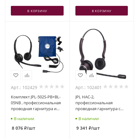
В КОРЗИНУ
В КОРЗИНУ
Арт.: 102429
Арт.: 102401
Комплект JPL-502S-PB+BL-
JPL HAC-2,
05NB , профессиональная
профессиональная
проводная гарнитура и
проводная гарнитура с
USB-адаптер
шумоподавлением и
В наличии
В наличии
технологией Telecoil,
разъем QD, два динамика
8 076
₽
/шт
9 341
₽
/шт