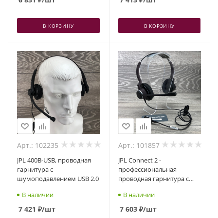
В КОРЗИНУ
В КОРЗИНУ
Арт.: 102235
Арт.: 101857
JPL 400B-USB, проводная
JPL Connect 2 -
гарнитура с
профессиональная
шумоподавлением USB 2.0
проводная гарнитура с
шумоподавлением,
В наличии
В наличии
разъем QD, два динамика
7 421
₽
/шт
7 603
₽
/шт