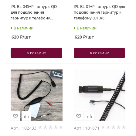
JPL BL-04S+P - шнур с QD
JPL BL-01+P - шнур с QD для
для подключения
подключения гарнитур к
гарнитур к телефону
телефону (U10P)
(U10P-S19)
В наличии
В наличии
620
₽
/шт
620
₽
/шт
В КОРЗИНУ
В КОРЗИНУ
Арт.: 102433
Арт.: 101871