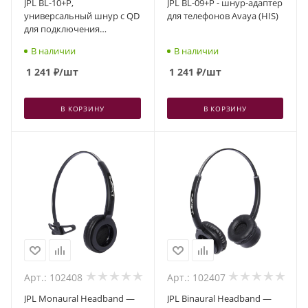
JPL BL-10+P,
JPL BL-09+P - шнур-адаптер
универсальный шнур с QD
для телефонов Avaya (HIS)
для подключения
гарнитур к телефону с
В наличии
В наличии
разъемом RJ11
1 241
₽
/шт
1 241
₽
/шт
В КОРЗИНУ
В КОРЗИНУ
Арт.: 102408
Арт.: 102407
JPL Monaural Headband —
JPL Binaural Headband —