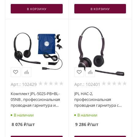
В КОРЗИНУ
В КОРЗИНУ
Арт.: 102429
Арт.: 102401
Комплект JPL-502S-PB+BL-
JPL HAC-2,
05NB , профессиональная
профессиональная
проводная гарнитура и
проводная гарнитура с
USB-адаптер
шумоподавлением и
В наличии
В наличии
технологией Telecoil,
разъем QD, два динамика
8 076
₽
/шт
9 286
₽
/шт