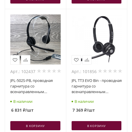
Арт.: 102437
Арт.: 101856
JPL-502S-PB, проводная
JPL TT3 EVO Bin - проводная
гарнитура со
гарнитура со
всенаправленным
всенаправленным
шумоподавлением и
шумоподавлением,
В наличии
В наличии
акустической защитой,
разъем QD, два динамика
разъем QD, два динамика
6 831
₽
/шт
7 369
₽
/шт
В КОРЗИНУ
В КОРЗИНУ