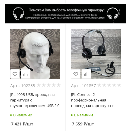
Арт.: 102235
Арт.: 101857
JPL 400B-USB, проводная
JPL Connect 2 -
гарнитура с
профессиональная
шумоподавлением USB 2.0
проводная гарнитура с
шумоподавлением,
В наличии
В наличии
разъем QD, два динамика
7 421
₽
/шт
7 559
₽
/шт