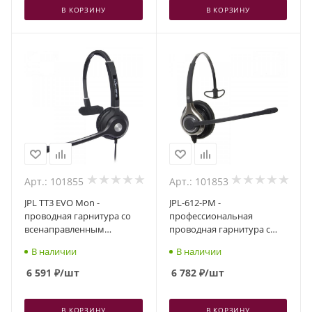
В КОРЗИНУ
В КОРЗИНУ
Арт.: 101855
Арт.: 101853
JPL TT3 EVO Mon -
JPL-612-PM -
проводная гарнитура со
профессиональная
всенаправленным
проводная гарнитура с
шумоподавлением,
шумоподавлением и
В наличии
В наличии
разъем QD, один динамик
акустической защитой,
разъем QD, один динамик
6 591
₽
/шт
6 782
₽
/шт
В КОРЗИНУ
В КОРЗИНУ