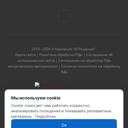
2010 - 2026 © Компания "IP Решения".
Карта сайта
|
Политика обработки ПДн
|
Соглашение об
использовании сайта
|
Соглашение на обработку ПДн
метрическими программами
|
Согласие посетителя на обработку
ПДн
Мы используем cookie
Cookie помогают нам работать корректно,
анализировать посещения и показывать релевантные
материалы.
Подробнее
Ок