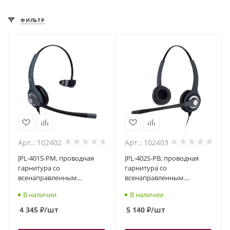
ФИЛЬТР
Арт.: 102402
Арт.: 102403
JPL-401S-PM, проводная
JPL-402S-PB, проводная
гарнитура со
гарнитура со
всенаправленным
всенаправленным
шумоподавлением,
шумоподавлением,
В наличии
В наличии
разъем QD, один динамик
разъем QD, два динамика
4 345
₽
/шт
5 140
₽
/шт