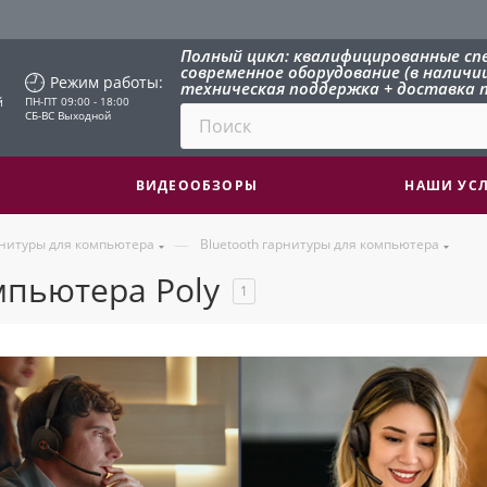
Полный цикл: квалифицированные сп
современное оборудование (в наличии 
Режим работы:
техническая поддержка + доставка п
й
ПН-ПТ 09:00 - 18:00
СБ-ВС Выходной
ВИДЕООБЗОРЫ
НАШИ УС
—
нитуры для компьютера
Bluetooth гарнитуры для компьютера
мпьютера Poly
1