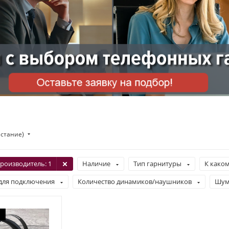
астание)
роизводитель
: 1
Наличие
Тип гарнитуры
К каком
для подключения
Количество динамиков/наушников
Шум