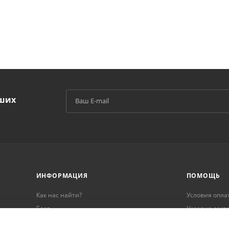
аших
й
ИНФОРМАЦИЯ
ПОМОЩЬ
Как нас найти?
Условия опла
Блог
Условия дост
Реквизиты
Гарантия на 