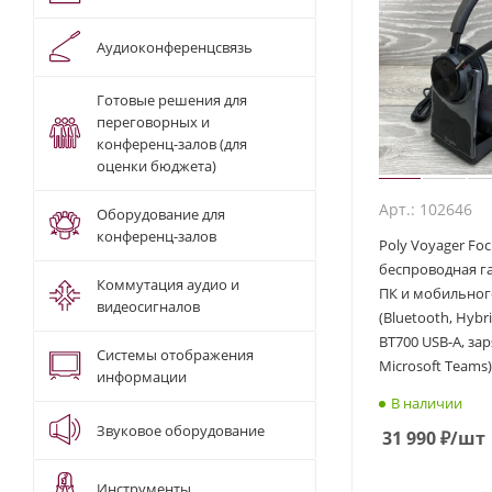
Аудиоконференцсвязь
Готовые решения для
переговорных и
конференц-залов (для
оценки бюджета)
Арт.: 102646
Оборудование для
конференц-залов
Poly Voyager Foc
беспроводная г
Коммутация аудио и
ПК и мобильног
видеосигналов
(Bluetooth, Hybr
BT700 USB-A, за
Системы отображения
Microsoft Teams)
информации
В наличии
Звуковое оборудование
31 990
₽
/шт
Инструменты