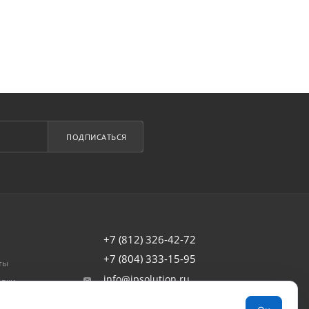
ПОДПИСАТЬСЯ
+7 (812) 326-42-72
+7 (804) 333-15-95
ты
info@ipsolution.ru
авки
товар
г. Санкт-Петербург, наб. Обводного