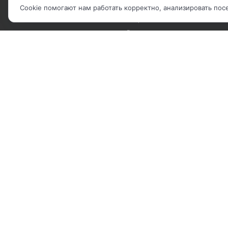
БРЕНДЫ
Рекомендательные письма
Cookie помогают нам работать корректно, анализировать по
Вопрос-ответ
Реквизиты
2010 - 2026 © Компания "IP Решения".
Карта сайта
|
Политика обработки ПДн
|
Соглашение об использова