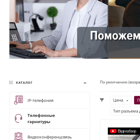
По умолчанию (возр
КАТАЛОГ
Цена
П
IP-телефония
Тип разъема 
Телефонные
гарнитуры
Видеоконференцсвязь