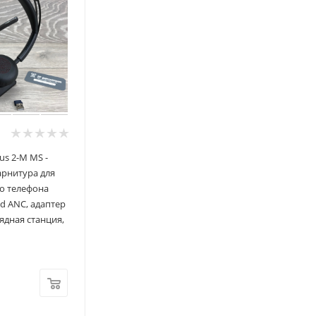
us 2-M MS -
арнитура для
о телефона
id ANC, адаптер
рядная станция,