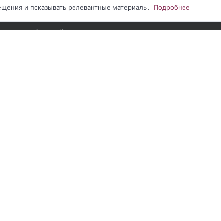
Наши проекты
Персональны
сещения и показывать релевантные материалы.
Подробнее
Видеообзоры оборудования
Партнерство
Карта сайта
нии сайта
|
Соглашение на обработку ПДн метрическими программами
|
С