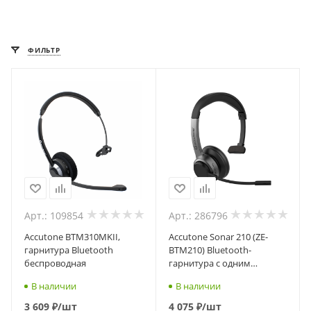
ФИЛЬТР
Арт.: 109854
Арт.: 286796
Accutone BTM310MKII,
Accutone Sonar 210 (ZE-
гарнитура Bluetooth
BTM210) Bluetooth-
беспроводная
гарнитура с одним
динамиком
В наличии
В наличии
3 609
₽
/шт
4 075
₽
/шт