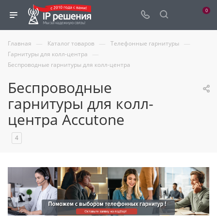
0
—
—
—
Главная
Каталог товаров
Телефонные гарнитуры
—
Гарнитуры для колл-центра
Беспроводные гарнитуры для колл-центра
Беспроводные
гарнитуры для колл-
центра Accutone
4