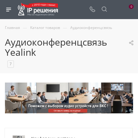
0
—
—
Главная
Каталог товаров
Аудиоконференцсвязь
Аудиоконференцсвязь
Yealink
7