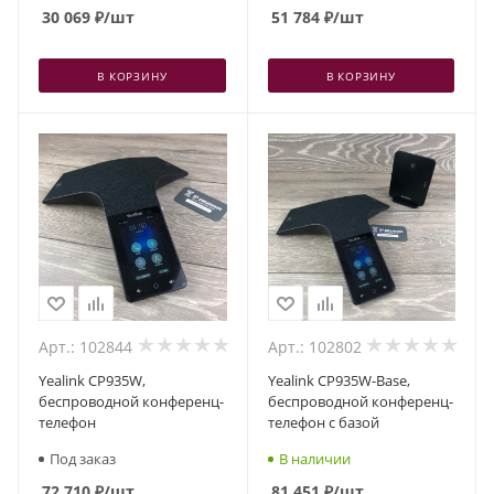
30 069
₽
/шт
51 784
₽
/шт
В КОРЗИНУ
В КОРЗИНУ
Арт.: 102844
Арт.: 102802
Yealink CP935W,
Yealink CP935W-Base,
беспроводной конференц-
беспроводной конференц-
телефон
телефон с базой
Под заказ
В наличии
72 710
₽
/шт
81 451
₽
/шт