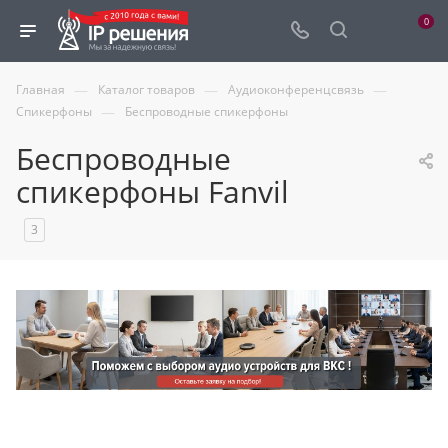
0
—
—
—
Главная
Каталог товаров
Аудиоконференцсвязь
—
Спикерфоны
Беспроводные спикерфоны
Беспроводные
спикерфоны Fanvil
3