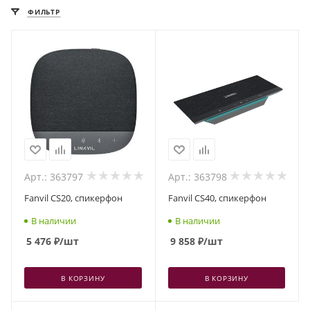
ФИЛЬТР
Арт.: 363797
Арт.: 363798
Fanvil CS20, спикерфон
Fanvil CS40, спикерфон
В наличии
В наличии
5 476
₽
/шт
9 858
₽
/шт
В КОРЗИНУ
В КОРЗИНУ