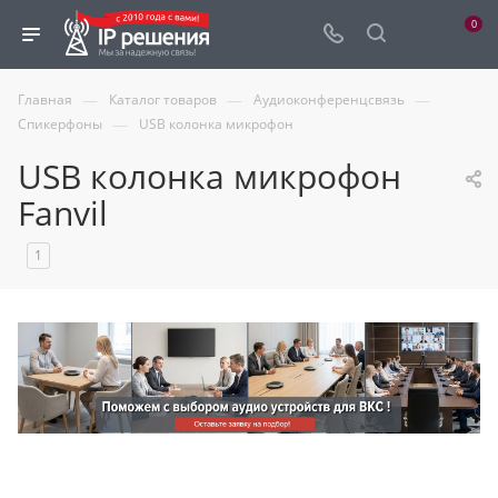
0
—
—
—
Главная
Каталог товаров
Аудиоконференцсвязь
—
Спикерфоны
USB колонка микрофон
USB колонка микрофон
Fanvil
1