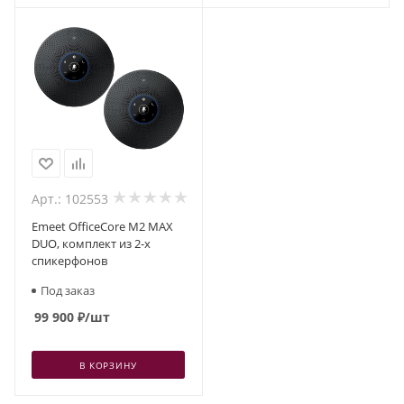
Арт.: 102553
Emeet OfficeCore M2 MAX
DUO, комплект из 2-х
спикерфонов
Под заказ
99 900
₽
/шт
В КОРЗИНУ