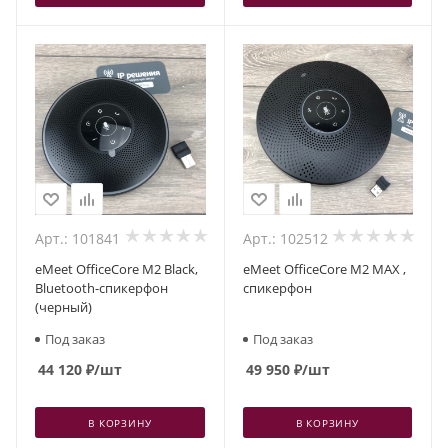
Арт.: 101841
Арт.: 102512
eMeet OfficeCore M2 Black,
eMeet OfficeCore M2 MAX ,
Bluetooth-спикерфон
спикерфон
(черный)
Под заказ
Под заказ
44 120
₽
/шт
49 950
₽
/шт
В КОРЗИНУ
В КОРЗИНУ