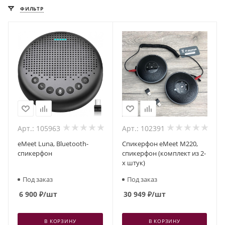
ФИЛЬТР
Арт.: 105963
Арт.: 102391
eMeet Luna, Bluetooth-
Спикерфон eMeet M220,
спикерфон
спикерфон (комплект из 2-
х штук)
Под заказ
Под заказ
6 900
₽
/шт
30 949
₽
/шт
В КОРЗИНУ
В КОРЗИНУ