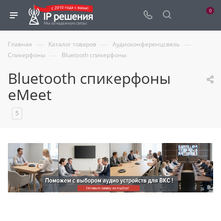
0
—
—
—
Главная
Каталог товаров
Аудиоконференцсвязь
—
Спикерфоны
Bluetooth спикерфоны
Bluetooth спикерфоны
eMeet
5