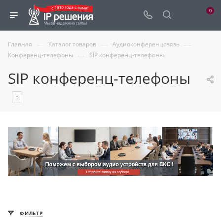
0
—
—
—
Главная
Каталог товаров
Аудиоконференцсвязь
—
Конференц-телефоны
SIP конференц-телефоны
SIP конференц-телефоны
5
ФИЛЬТР