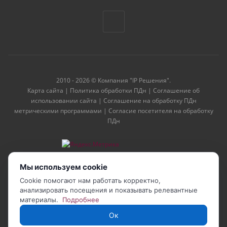
2010 - 2026 © Компания "IP Решения".
Карта сайта
|
Политика обработки ПДн
|
Соглашение об
использовании сайта
|
Соглашение на обработку ПДн
метрическими программами
|
Согласие посетителя на обработку
ПДн
Мы используем cookie
Cookie помогают нам работать корректно,
анализировать посещения и показывать релевантные
материалы.
Подробнее
Ок