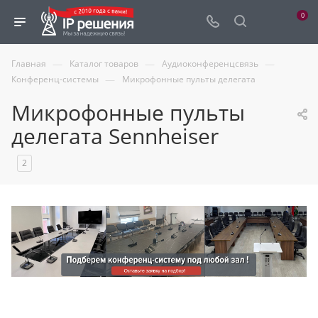
0
—
—
—
Главная
Каталог товаров
Аудиоконференцсвязь
—
Конференц-системы
Микрофонные пульты делегата
Микрофонные пульты
делегата Sennheiser
2