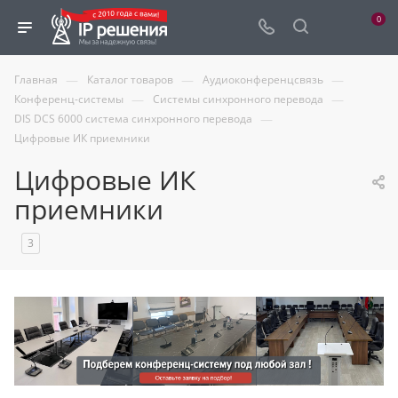
0
—
—
—
Главная
Каталог товаров
Аудиоконференцсвязь
—
—
Конференц-системы
Системы синхронного перевода
—
DIS DCS 6000 cистема синхронного перевода
Цифровые ИК приемники
Цифровые ИК
приемники
3