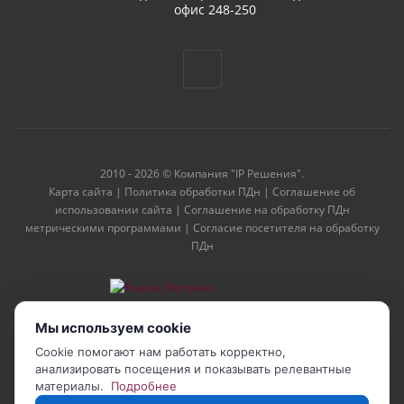
офис 248-250
2010 - 2026 © Компания "IP Решения".
Карта сайта
|
Политика обработки ПДн
|
Соглашение об
использовании сайта
|
Соглашение на обработку ПДн
метрическими программами
|
Согласие посетителя на обработку
ПДн
Мы используем cookie
Cookie помогают нам работать корректно,
анализировать посещения и показывать релевантные
материалы.
Подробнее