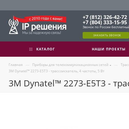
+7 (812) 326-42-72
+7 (804) 333-15-95
Звонок по России бесплатны
ЗАКАЗАТЬ ЗВОНОК
КАТАЛОГ
НАШИ ПРОЕКТЫ
—
—
Главная
Приборы для телекоммуникационных сетей
Трас
3M Dynatel™ 2273-Е5Т3 - трассоискатель, 4 частоты, 5 Вт
3M Dynatel™ 2273-Е5Т3 - трас