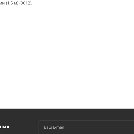
 (1,5 м) (
9012
);
аших
й