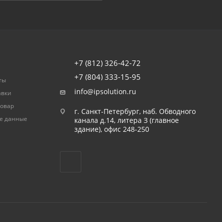
+7 (812) 326-42-72
+7 (804) 333-15-95
ты
info@ipsolution.ru
авки
товар
г. Санкт-Петербург, наб. Обводного
е данные
канала д.14, литера З (главное
здание), офис 248-250