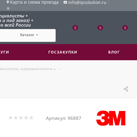
Карта и схема проезда
|
|
info@ipsolution.ru
ециалисты +
и под заказ) +
о всей России
0
0
0
Каталог
ЛУГИ
ГОСЗАКУПКИ
БЛОГ
—
еискатели, маркероискатели
Артикул:
96887