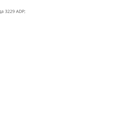
нда
3229 ADP
;