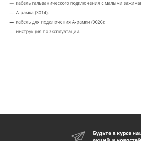
кабель гальванического подключения с малыми зажимами
А-рамка (
3014
);
кабель для подключения А-рамки (
9026
);
инструкция по эксплуатации.
Будьте в курсе н
акций и новосте