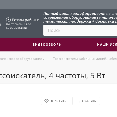
Полный цикл: квалифицированные сп
современное оборудование (в наличии 
Режим работы:
техническая поддержка + доставка п
й
ПН-ПТ 09:00 - 18:00
СБ-ВС Выходной
ВИДЕООБЗОРЫ
НАШИ УС
—
сопоисковое оборудование
Трассоискатели кабельных линий, кабел
соискатель, 4 частоты, 5 Вт
ОТЛОЖИТЬ
СРАВНИТЬ