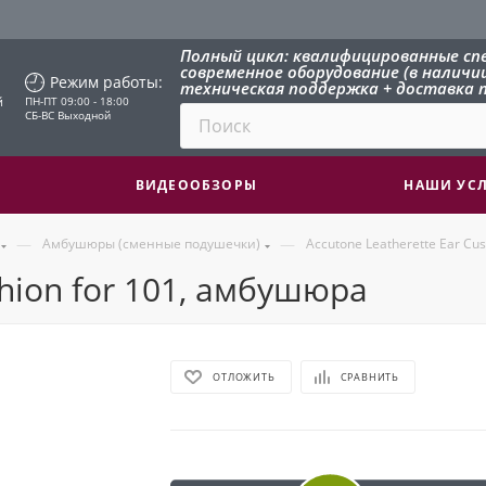
Полный цикл: квалифицированные сп
современное оборудование (в наличии 
Режим работы:
техническая поддержка + доставка п
й
ПН-ПТ 09:00 - 18:00
СБ-ВС Выходной
ВИДЕООБЗОРЫ
НАШИ УС
—
—
Амбушюры (сменные подушечки)
Accutone Leatherette Ear Cu
shion for 101, амбушюра
ОТЛОЖИТЬ
СРАВНИТЬ