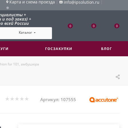
Карта и схема проезда
|
|
info@ipsolution.ru
ециалисты +
и под заказ) +
о всей России
0
0
0
Каталог
ЛУГИ
ГОСЗАКУПКИ
БЛОГ
shion for 101, амбушюра
Артикул:
107555