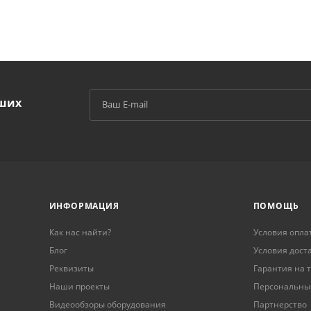
аших
й
ИНФОРМАЦИЯ
ПОМОЩЬ
Как нас найти?
Условия опла
Блог
Условия дост
Реквизиты
Гарантия на 
Наши проекты
Персональны
Видеообзоры оборудования
Партнерство