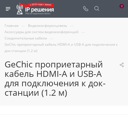
0
—
—
Главная
Видеоконференцсвязь
—
Аксессуары для систем видеоконференций
—
Соединительные кабели
GeChic проприетарный кабель HDMI-A и USB-A для подключения к
док-станции (1.2 м)
GeChic проприетарный
кабель HDMI-A и USB-A
для подключения к док-
станции (1.2 м)